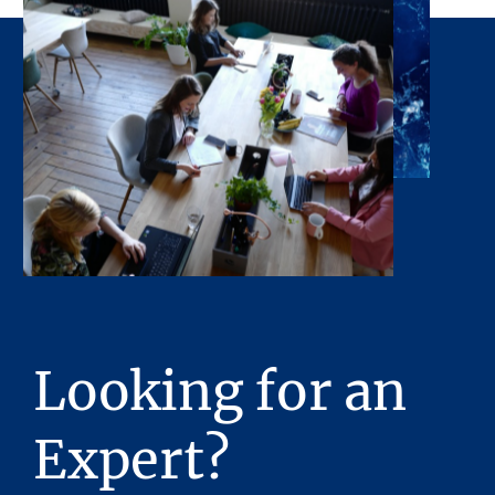
malesuada sodales. Donec at consequat mi, id
iaculis justo. Proin sed urna eget magna
rhoncus vehicula vitae ut quam. Aliquam at
tellus in risus pulvinar feugiat a vel neque.
Aenean velit arcu, laoreet ut erat at, vulputate
porta elit. Maecenas ac mi hendrerit, placerat
neque in, porta nibh. Morbi vel nulla
ullamcorper ante accumsan aliquam. Aliquam
vel leo sagittis, dignissim ex eu, dignissim
sapien. Sed tristique dignissim lacus, eget
aliquet ante sodales et. Etiam consectetur
nulla in cursus feugiat. Etiam id varius lectus.
Vivamus aliquet, magna id interdum
dignissim, diam ligula auctor elit, et
Looking for an
consectetur elit ipsum ut risus. Nullam sit
amet lorem quis nulla pretium interdum.
Fusce id dapibus ipsum, eu vehicula dolor.
Expert?
Morbi porta tristique vestibulum.