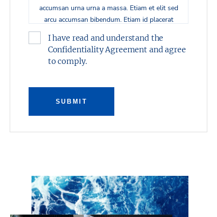
accumsan urna urna a massa. Etiam et elit sed
arcu accumsan bibendum. Etiam id placerat
dui. Morbi lobortis velit at iaculis gravida.
I have read and understand the
Nullam auctor quam non mauris pulvinar
Confidentiality Agreement and agree
pharetra.
to comply.
Suspendisse potenti. Nullam in nibh sit amet
orci pulvinar sodales euismod ut neque. Morbi
nec massa lobortis, porta nulla in, ultricies
SUBMIT
augue. Quisque hendrerit risus turpis, sed
pellentesque orci consequat sed. Maecenas at
vestibulum enim. Sed aliquam, nulla in
pulvinar hendrerit, justo orci vulputate arcu, ut
ornare metus mi aliquam felis. Quisque ac
velit in arcu tempor dignissim non eu turpis.
Suspendisse bibendum urna ac est iaculis
congue. Quisque rhoncus justo porta