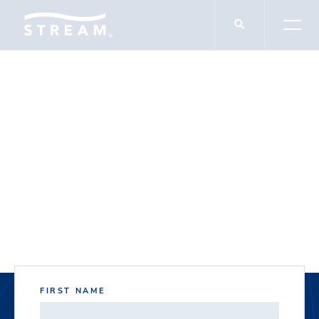
DOCUMENT DOWNLOADS
Acme Sample
Property (Hidden)
FIRST NAME